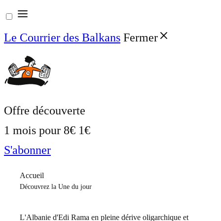
Aller
au
Le Courrier des Balkans
Fermer
contenu
Offre découverte
1 mois pour
8€
1€
S'abonner
Accueil
Découvrez la Une du jour
L'Albanie d'Edi Rama en pleine dérive oligarchique et