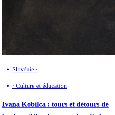
Slovénie
·
·
Culture et éducation
Ivana Kobilca : tours et détours de