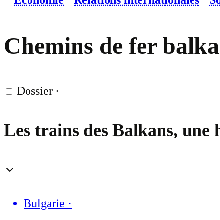
⋅
Economie
⋅
Relations internationales
⋅
So
Chemins de fer balkan
Dossier
·
Les trains des Balkans, une h
Bulgarie
·