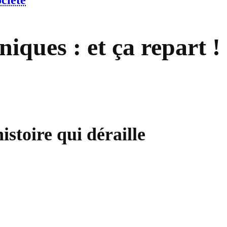
ciété
iques : et ça repart !
istoire qui déraille