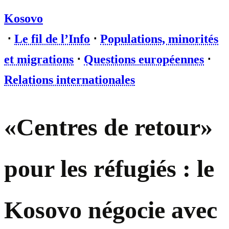
Kosovo
⋅
Le fil de l’Info
⋅
Populations, minorités
et migrations
⋅
Questions européennes
⋅
Relations internationales
«Centres de retour»
pour les réfugiés : le
Kosovo négocie avec