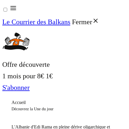
Aller
au
Le Courrier des Balkans
Fermer
contenu
Offre découverte
1 mois pour
8€
1€
S'abonner
Accueil
Découvrez la Une du jour
L'Albanie d'Edi Rama en pleine dérive oligarchique et