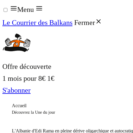
Aller
Menu
au
Le Courrier des Balkans
Fermer
contenu
Offre découverte
1 mois pour
8€
1€
S'abonner
Accueil
Découvrez la Une du jour
L'Albanie d'Edi Rama en pleine dérive oligarchique et autocrati