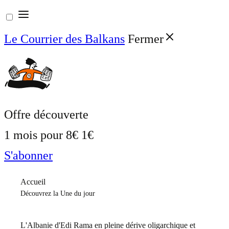
Aller
au
Le Courrier des Balkans
Fermer
contenu
Offre découverte
1 mois pour
8€
1€
S'abonner
Accueil
Découvrez la Une du jour
L'Albanie d'Edi Rama en pleine dérive oligarchique et