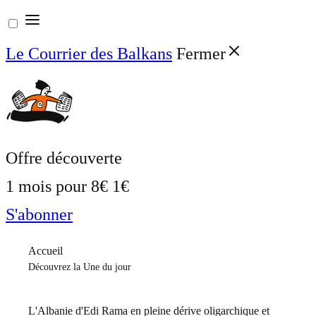
Aller
au
Le Courrier des Balkans
Fermer
contenu
Offre découverte
1 mois pour
8€
1€
S'abonner
Accueil
Découvrez la Une du jour
L'Albanie d'Edi Rama en pleine dérive oligarchique et