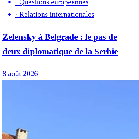
·
Questions européennes
·
Relations internationales
Zelensky à Belgrade : le pas de
deux diplomatique de la Serbie
8 août 2026