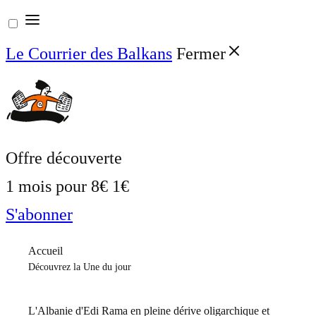
Aller
au
Le Courrier des Balkans
Fermer
contenu
Offre découverte
1 mois pour
8€
1€
S'abonner
Accueil
Découvrez la Une du jour
L'Albanie d'Edi Rama en pleine dérive oligarchique et