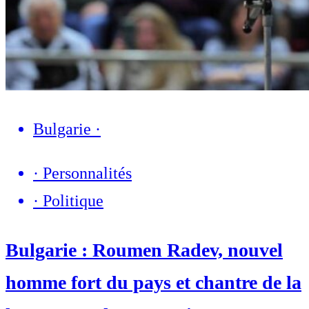
Bulgarie
·
·
Personnalités
·
Politique
Bulgarie : Roumen Radev, nouvel
homme fort du pays et chantre de la