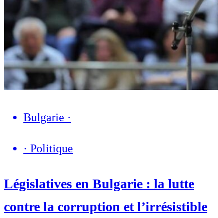
Bulgarie
·
·
Politique
Législatives en Bulgarie : la lutte
contre la corruption et l’irrésistible