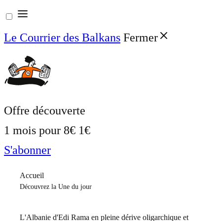
Aller
au
Le Courrier des Balkans
Fermer
contenu
Offre découverte
1 mois pour
8€
1€
S'abonner
Accueil
Découvrez la Une du jour
L'Albanie d'Edi Rama en pleine dérive oligarchique et