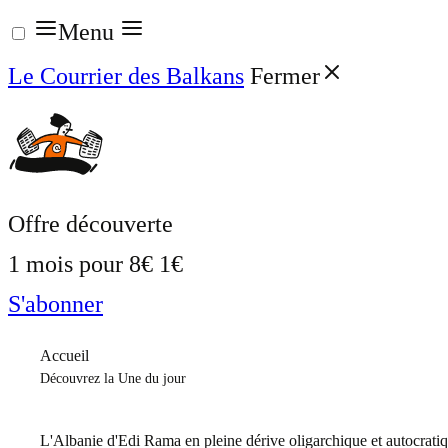
Aller
Menu
au
Le Courrier des Balkans
Fermer
contenu
Offre découverte
1 mois pour
8€
1€
S'abonner
Accueil
Découvrez la Une du jour
L'Albanie d'Edi Rama en pleine dérive oligarchique et autocrati