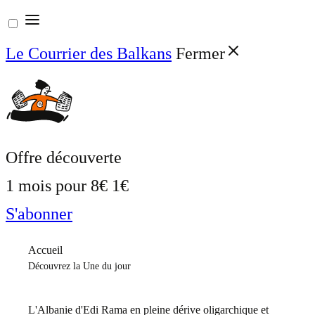
Aller
au
Le Courrier des Balkans
Fermer
contenu
Offre découverte
1 mois pour
8€
1€
S'abonner
Accueil
Découvrez la Une du jour
L'Albanie d'Edi Rama en pleine dérive oligarchique et