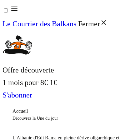
Aller
au
Le Courrier des Balkans
Fermer
contenu
Offre découverte
1 mois pour
8€
1€
S'abonner
Accueil
Découvrez la Une du jour
L'Albanie d'Edi Rama en pleine dérive oligarchique et