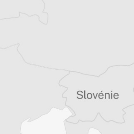
Tristan Lefilleul
Traducteur⋅rice
Tous nos articles de Dnevnik (Bulgarie)