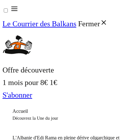
Aller
au
Le Courrier des Balkans
Fermer
contenu
Offre découverte
1 mois pour
8€
1€
S'abonner
Accueil
Découvrez la Une du jour
L'Albanie d'Edi Rama en pleine dérive oligarchique et