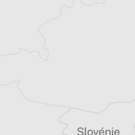
exclusives
Explorez +10 ans d’archives sur les
Balkans
Vous avez déjà un compte ?
Se connecter