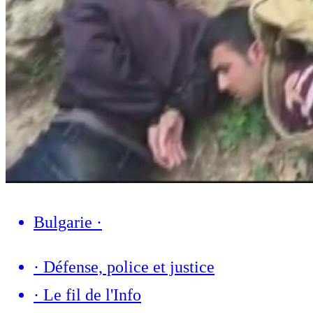
Bulgarie
·
·
Défense, police et justice
·
Le fil de l'Info