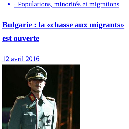
·
Populations, minorités et migrations
Bulgarie : la «chasse aux migrants»
est ouverte
12 avril 2016