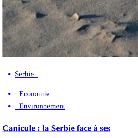
Serbie
·
·
Economie
·
Environnement
Canicule : la Serbie face à ses