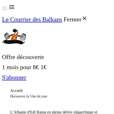
Aller
au
Le Courrier des Balkans
Fermer
contenu
Offre découverte
1 mois pour
8€
1€
S'abonner
Accueil
Découvrez la Une du jour
L'Albanie d'Edi Rama en pleine dérive oligarchique et