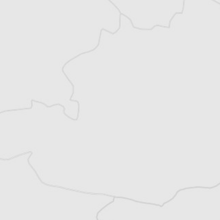
Vous avez déjà un compte ?
Se connecter
Asja Hadzismajlovic
Traducteur⋅rice
Tous nos articles de Nezavisne Novine