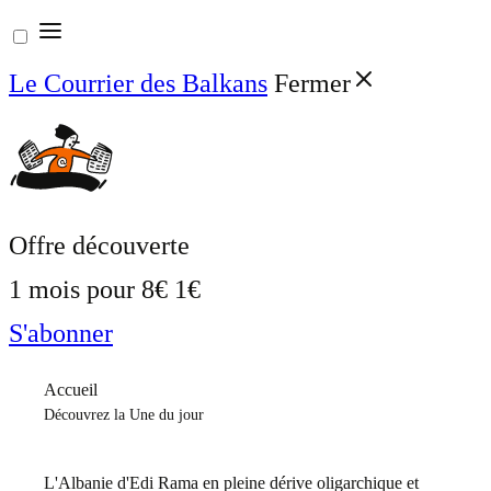
Aller
au
Le Courrier des Balkans
Fermer
contenu
Offre découverte
1 mois pour
8€
1€
S'abonner
Accueil
Découvrez la Une du jour
L'Albanie d'Edi Rama en pleine dérive oligarchique et