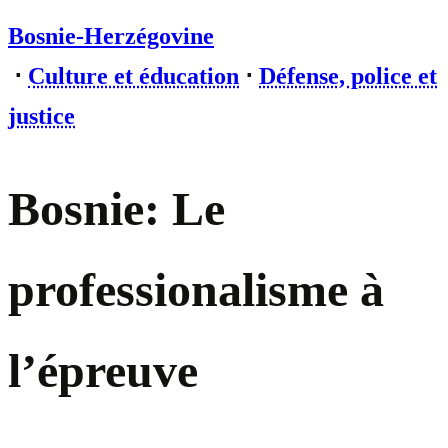
Bosnie-Herzégovine
⋅
Culture et éducation
⋅
Défense, police et
justice
Bosnie: Le
professionalisme à
l’épreuve