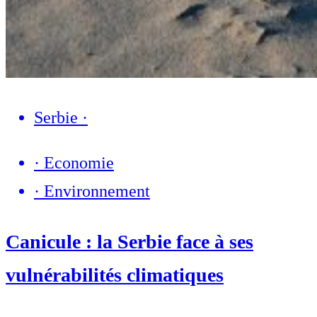
Serbie
·
·
Economie
·
Environnement
Canicule : la Serbie face à ses
vulnérabilités climatiques