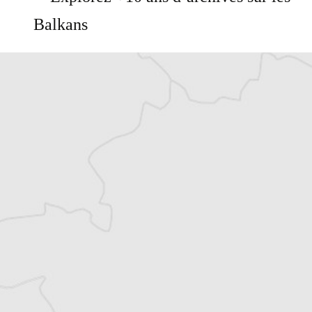
Balkans
Vous avez déjà un compte ?
Se connecter
Alexandre Billette
Traducteur⋅rice
Tous nos articles de AIM