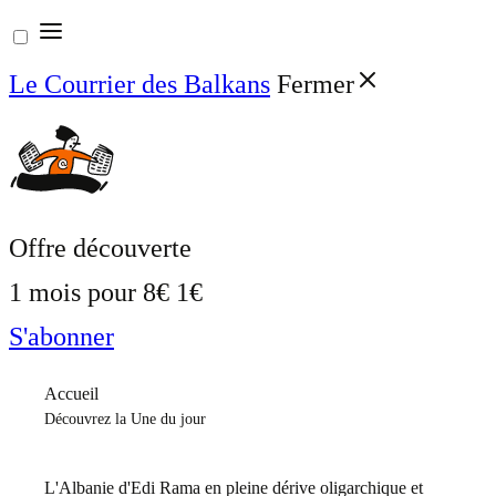
Aller
au
Le Courrier des Balkans
Fermer
contenu
Offre découverte
1 mois pour
8€
1€
S'abonner
Accueil
Découvrez la Une du jour
L'Albanie d'Edi Rama en pleine dérive oligarchique et