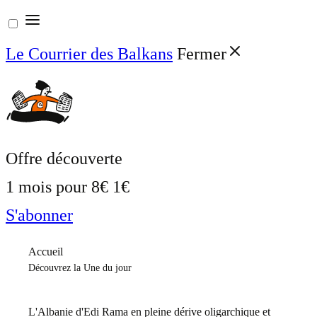
Aller
au
Le Courrier des Balkans
Fermer
contenu
Offre découverte
1 mois pour
8€
1€
S'abonner
Accueil
Découvrez la Une du jour
L'Albanie d'Edi Rama en pleine dérive oligarchique et