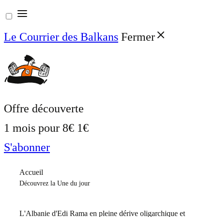
Aller
au
Le Courrier des Balkans
Fermer
contenu
Offre découverte
1 mois pour
8€
1€
S'abonner
Accueil
Découvrez la Une du jour
L'Albanie d'Edi Rama en pleine dérive oligarchique et