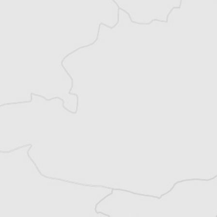
Explorez +10 ans d’archives sur les
Balkans
Vous avez déjà un compte ?
Se connecter
Alexandre Billette
Traducteur⋅rice
Tous nos articles de Feral Tribune