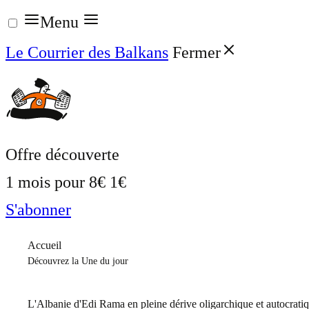
Aller
Menu
au
Le Courrier des Balkans
Fermer
contenu
Offre découverte
1 mois pour
8€
1€
S'abonner
Accueil
Découvrez la Une du jour
L'Albanie d'Edi Rama en pleine dérive oligarchique et autocrati