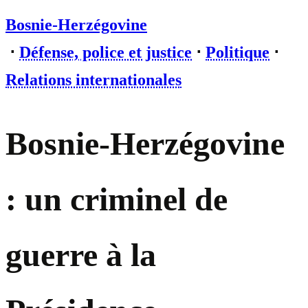
Bosnie-Herzégovine
⋅
Défense, police et justice
⋅
Politique
⋅
Relations internationales
Bosnie-Herzégovine
: un criminel de
guerre à la