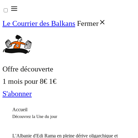
Aller
au
Le Courrier des Balkans
Fermer
contenu
Offre découverte
1 mois pour
8€
1€
S'abonner
Accueil
Découvrez la Une du jour
L'Albanie d'Edi Rama en pleine dérive oligarchique et