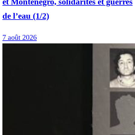
et Monténégro, solidarités et guerres
de l’eau (1/2)
7 août 2026