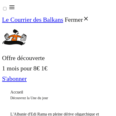
Aller
au
Le Courrier des Balkans
Fermer
contenu
Offre découverte
1 mois pour
8€
1€
S'abonner
Accueil
Découvrez la Une du jour
L'Albanie d'Edi Rama en pleine dérive oligarchique et