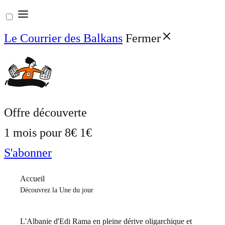
Aller
au
Le Courrier des Balkans
Fermer
contenu
Offre découverte
1 mois pour
8€
1€
S'abonner
Accueil
Découvrez la Une du jour
L'Albanie d'Edi Rama en pleine dérive oligarchique et