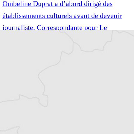
Ombeline Duprat a d’abord dirigé des
établissements culturels avant de devenir
journaliste. Correspondante pour Le
Courrier des Balkans en Bosnie-
Herzégovine depuis 2024 et administratrice,
elle est aussi chanteuse spécialisée dans le
métal et le Sevdah, et écrivaine.
Article original
Tous nos articles de Fokus (Bosnie)