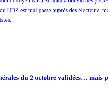
ent citoyen Naša Stranka a obtenu des postes 
u HDZ est mal passé auprès des électeurs, mais 
stes.
énérales du 2 octobre validées… mais p