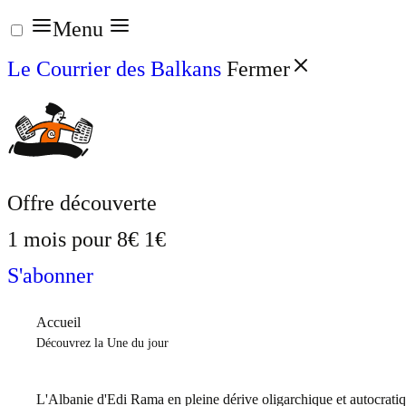
Aller
Menu
au
Le Courrier des Balkans
Fermer
contenu
Offre découverte
1 mois pour
8€
1€
S'abonner
Accueil
Découvrez la Une du jour
L'Albanie d'Edi Rama en pleine dérive oligarchique et autocrati