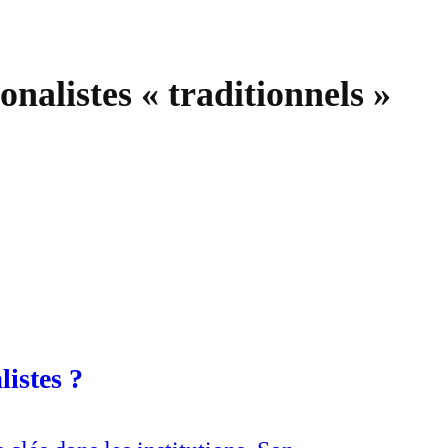
nalistes « traditionnels »
istes ?