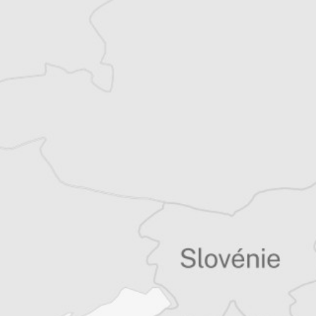
Simon Rico
Traducteur⋅rice
Tous nos articles de Osservatorio Balcani e
Caucaso