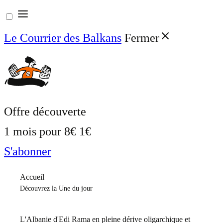
Aller
au
Le Courrier des Balkans
Fermer
contenu
Offre découverte
1 mois pour
8€
1€
S'abonner
Accueil
Découvrez la Une du jour
L'Albanie d'Edi Rama en pleine dérive oligarchique et