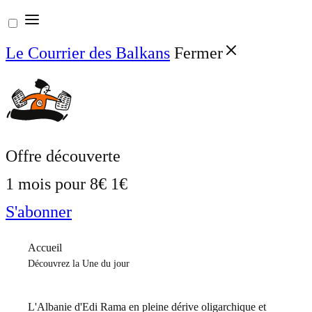
Aller
au
Le Courrier des Balkans
Fermer
contenu
Offre découverte
1 mois pour
8€
1€
S'abonner
Accueil
Découvrez la Une du jour
L'Albanie d'Edi Rama en pleine dérive oligarchique et