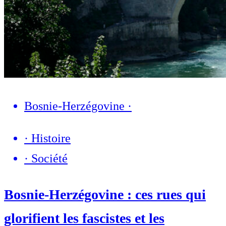
Bosnie-Herzégovine
·
·
Histoire
·
Société
Bosnie-Herzégovine : ces rues qui
glorifient les fascistes et les