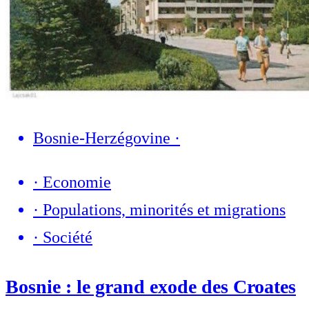
Bosnie-Herzégovine
·
·
Economie
·
Populations, minorités et migrations
·
Société
Bosnie : le grand exode des Croates