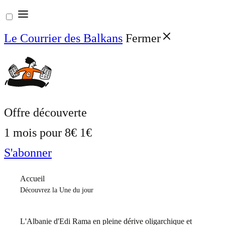
Aller
au
Le Courrier des Balkans
Fermer
contenu
Offre découverte
1 mois pour
8€
1€
S'abonner
Accueil
Découvrez la Une du jour
L'Albanie d'Edi Rama en pleine dérive oligarchique et