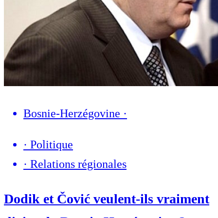
Bosnie-Herzégovine
·
·
Politique
·
Relations régionales
Dodik et Čović veulent-ils vraiment