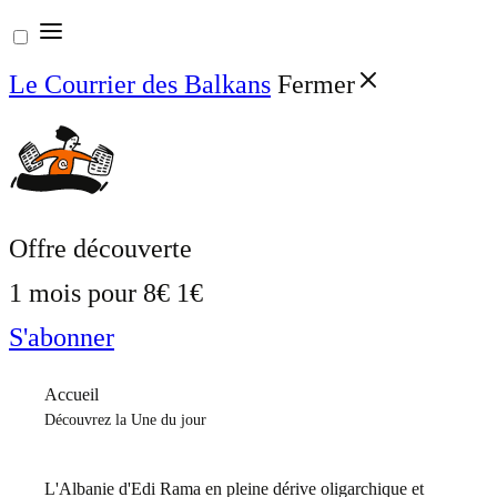
Aller
au
Le Courrier des Balkans
Fermer
contenu
Offre découverte
1 mois pour
8€
1€
S'abonner
Accueil
Découvrez la Une du jour
L'Albanie d'Edi Rama en pleine dérive oligarchique et