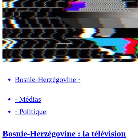
Bosnie-Herzégovine
·
·
Médias
·
Politique
Bosnie-Herzégovine : la télévision