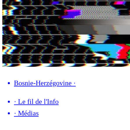
Bosnie-Herzégovine
·
·
Le fil de l'Info
·
Médias