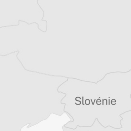
Herzégovine depuis 2024 et administratrice,
elle est aussi chanteuse spécialisée dans le
métal et le Sevdah, et écrivaine.