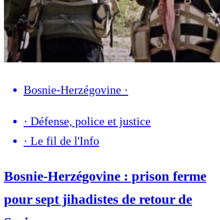
Bosnie-Herzégovine
·
·
Défense, police et justice
·
Le fil de l'Info
Bosnie-Herzégovine : prison ferme
pour sept jihadistes de retour de