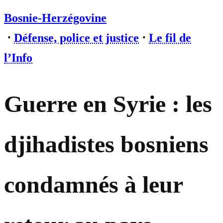
Bosnie-Herzégovine
⋅
Défense, police et justice
⋅
Le fil de
l’Info
Guerre en Syrie : les
djihadistes bosniens
condamnés à leur