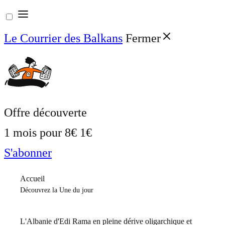
Aller
au
Le Courrier des Balkans
Fermer
contenu
Offre découverte
1 mois pour
8€
1€
S'abonner
Accueil
Découvrez la Une du jour
L'Albanie d'Edi Rama en pleine dérive oligarchique et