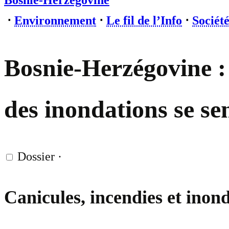
Bosnie-Herzégovine
⋅
Environnement
⋅
Le fil de l’Info
⋅
Sociét
Bosnie-Herzégovine : 
des inondations se s
Dossier
·
Canicules, incendies et inon