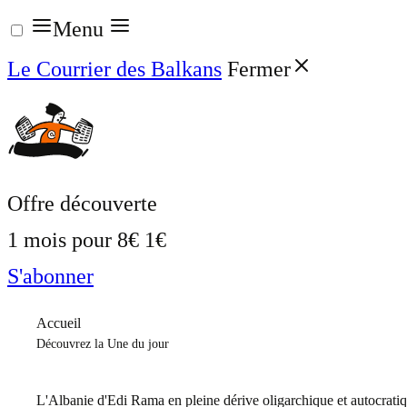
Aller
Menu
au
Le Courrier des Balkans
Fermer
contenu
Offre découverte
1 mois pour
8€
1€
S'abonner
Accueil
Découvrez la Une du jour
L'Albanie d'Edi Rama en pleine dérive oligarchique et autocrati