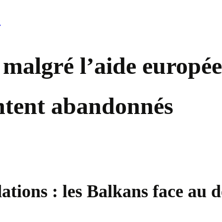
é
malgré l’aide europée
entent abandonnés
dations : les Balkans face au