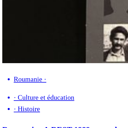
Roumanie
·
·
Culture et éducation
·
Histoire