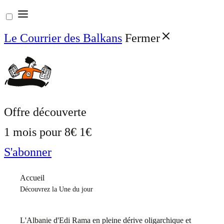
Aller
au
Le Courrier des Balkans
Fermer
contenu
Offre découverte
1 mois pour
8€
1€
S'abonner
Accueil
Découvrez la Une du jour
L'Albanie d'Edi Rama en pleine dérive oligarchique et