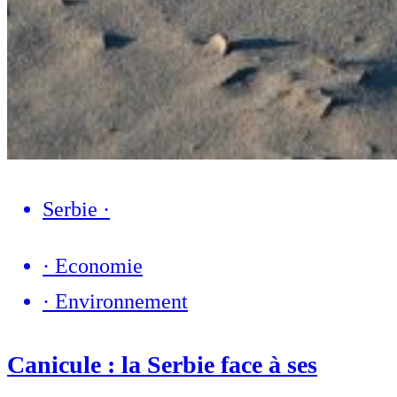
Serbie
·
·
Economie
·
Environnement
Canicule : la Serbie face à ses