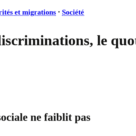
ités et migrations
⋅
Société
iscriminations, le qu
ociale ne faiblit pas