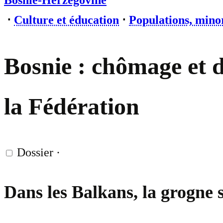
Bosnie-Herzégovine
⋅
Culture et éducation
⋅
Populations, minor
Bosnie : chômage et d
la Fédération
Dossier
·
Dans les Balkans, la grogne s