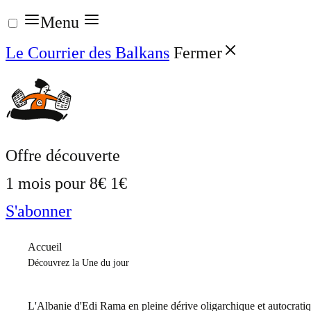
Aller
Menu
au
Le Courrier des Balkans
Fermer
contenu
Offre découverte
1 mois pour
8€
1€
S'abonner
Accueil
Découvrez la Une du jour
L'Albanie d'Edi Rama en pleine dérive oligarchique et autocrati