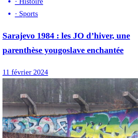
·
Histoire
·
Sports
Sarajevo 1984 : les JO d’hiver, une
parenthèse yougoslave enchantée
11 février 2024