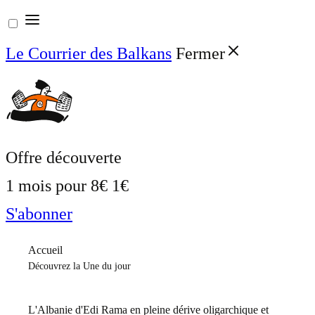
Aller
au
Le Courrier des Balkans
Fermer
contenu
Offre découverte
1 mois pour
8€
1€
S'abonner
Accueil
Découvrez la Une du jour
L'Albanie d'Edi Rama en pleine dérive oligarchique et