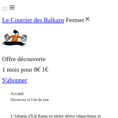
Aller
au
Le Courrier des Balkans
Fermer
contenu
Offre découverte
1 mois pour
8€
1€
S'abonner
Accueil
Découvrez la Une du jour
L'Albanie d'Edi Rama en pleine dérive oligarchique et