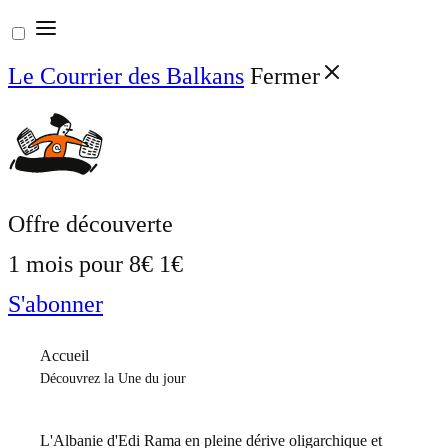
Aller
au
Le Courrier des Balkans
Fermer
contenu
Offre découverte
1 mois pour
8€
1€
S'abonner
Accueil
Découvrez la Une du jour
L'Albanie d'Edi Rama en pleine dérive oligarchique et