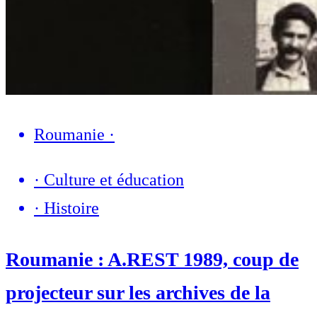
Roumanie
·
·
Culture et éducation
·
Histoire
Roumanie : A.REST 1989, coup de
projecteur sur les archives de la