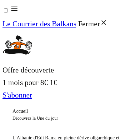
Aller
au
Le Courrier des Balkans
Fermer
contenu
Offre découverte
1 mois pour
8€
1€
S'abonner
Accueil
Découvrez la Une du jour
L'Albanie d'Edi Rama en pleine dérive oligarchique et