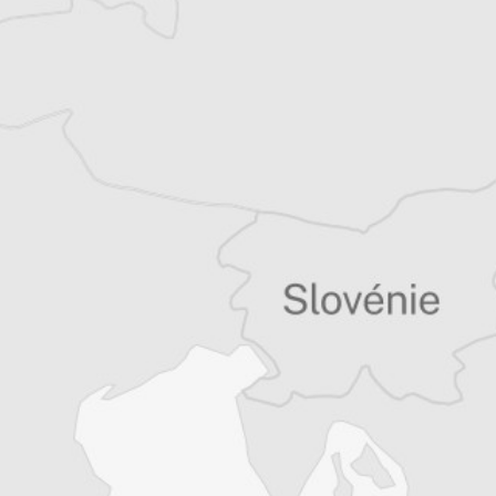
Laurent Geslin
Traducteur⋅rice
Tous nos articles de Zeri