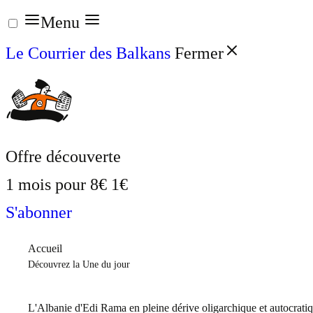
Aller
Menu
au
Le Courrier des Balkans
Fermer
contenu
Offre découverte
1 mois pour
8€
1€
S'abonner
Accueil
Découvrez la Une du jour
L'Albanie d'Edi Rama en pleine dérive oligarchique et autocrati