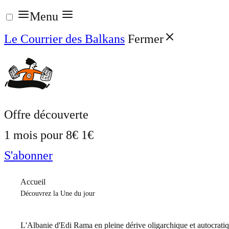
Aller
Menu
au
Le Courrier des Balkans
Fermer
contenu
Offre découverte
1 mois pour
8€
1€
S'abonner
Accueil
Découvrez la Une du jour
L'Albanie d'Edi Rama en pleine dérive oligarchique et autocrati