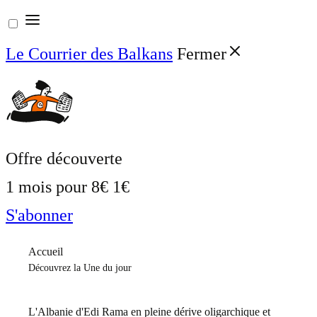
Aller
au
Le Courrier des Balkans
Fermer
contenu
Offre découverte
1 mois pour
8€
1€
S'abonner
Accueil
Découvrez la Une du jour
L'Albanie d'Edi Rama en pleine dérive oligarchique et