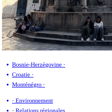
Bosnie-Herzégovine
·
Croatie
·
Monténégro
·
·
Environnement
·
Relations régionales