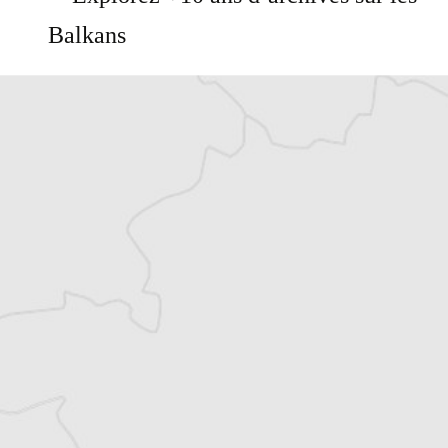
Balkans
Vous avez déjà un compte ?
Se connecter
SelmaP
Traducteur⋅rice
Tous nos articles de Slobodna Bosna