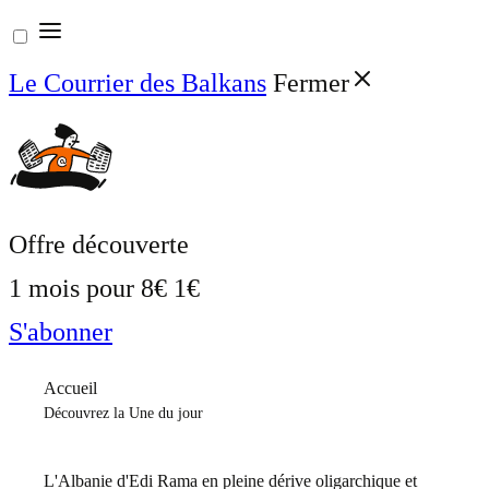
Aller
au
Le Courrier des Balkans
Fermer
contenu
Offre découverte
1 mois pour
8€
1€
S'abonner
Accueil
Découvrez la Une du jour
L'Albanie d'Edi Rama en pleine dérive oligarchique et