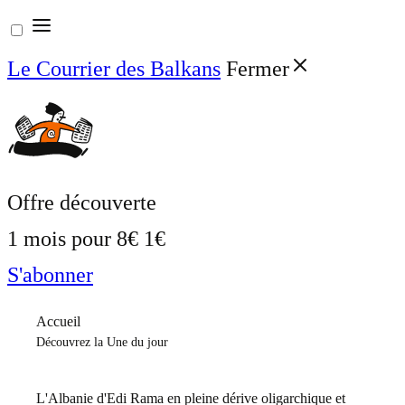
Aller
au
Le Courrier des Balkans
Fermer
contenu
Offre découverte
1 mois pour
8€
1€
S'abonner
Accueil
Découvrez la Une du jour
L'Albanie d'Edi Rama en pleine dérive oligarchique et