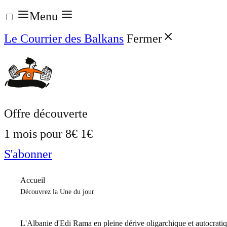
Aller
Menu
au
Le Courrier des Balkans
Fermer
contenu
Offre découverte
1 mois pour
8€
1€
S'abonner
Accueil
Découvrez la Une du jour
L'Albanie d'Edi Rama en pleine dérive oligarchique et autocrati