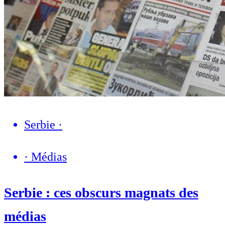
Serbie
·
·
Médias
Serbie : ces obscurs magnats des
médias