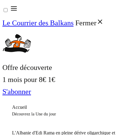
Aller
au
Le Courrier des Balkans
Fermer
contenu
Offre découverte
1 mois pour
8€
1€
S'abonner
Accueil
Découvrez la Une du jour
L'Albanie d'Edi Rama en pleine dérive oligarchique et