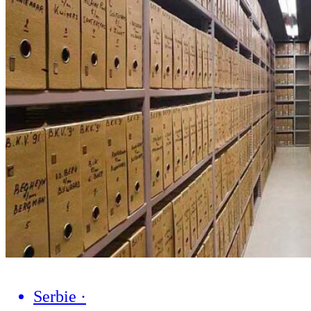
Serbie
·