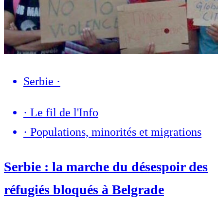
Serbie
·
·
Le fil de l'Info
·
Populations, minorités et migrations
Serbie : la marche du désespoir des
réfugiés bloqués à Belgrade