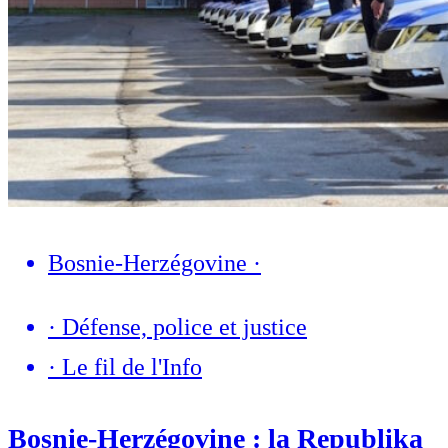
Bosnie-Herzégovine
·
·
Défense, police et justice
·
Le fil de l'Info
Bosnie-Herzégovine : la Republika