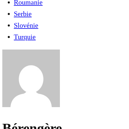
Roumanie
Serbie
Slovénie
Turquie
Bérengère