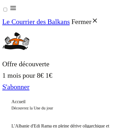
Aller
au
Le Courrier des Balkans
Fermer
contenu
Offre découverte
1 mois pour
8€
1€
S'abonner
Accueil
Découvrez la Une du jour
L'Albanie d'Edi Rama en pleine dérive oligarchique et