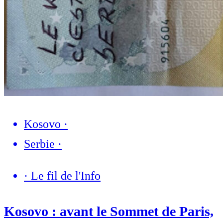
Kosovo
·
Serbie
·
·
Le fil de l'Info
Kosovo : avant le Sommet de Paris,