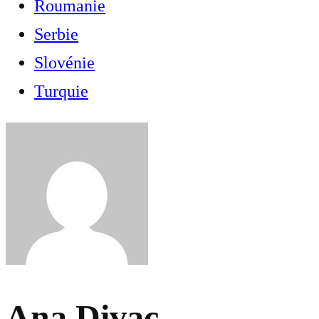
Roumanie
Serbie
Slovénie
Turquie
Ana Divac