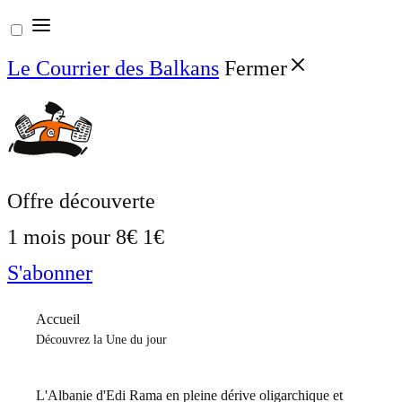
Aller
au
Le Courrier des Balkans
Fermer
contenu
Offre découverte
1 mois pour
8€
1€
S'abonner
Accueil
Découvrez la Une du jour
L'Albanie d'Edi Rama en pleine dérive oligarchique et