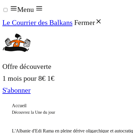
Aller
Menu
au
Le Courrier des Balkans
Fermer
contenu
Offre découverte
1 mois pour
8€
1€
S'abonner
Accueil
Découvrez la Une du jour
L'Albanie d'Edi Rama en pleine dérive oligarchique et autocrati