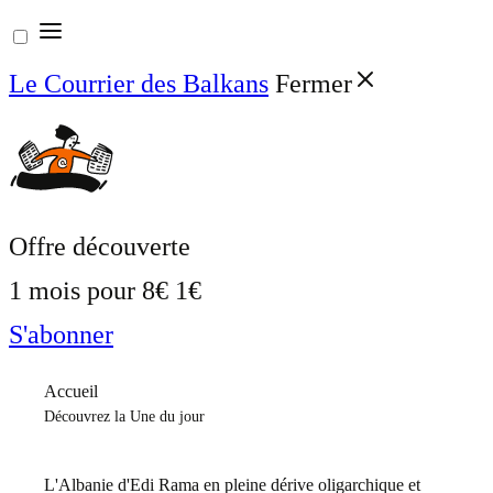
Aller
au
Le Courrier des Balkans
Fermer
contenu
Offre découverte
1 mois pour
8€
1€
S'abonner
Accueil
Découvrez la Une du jour
L'Albanie d'Edi Rama en pleine dérive oligarchique et