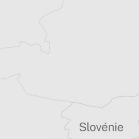
Laurent Geslin
Traducteur⋅rice
Tous nos articles de Ziarul Financiar