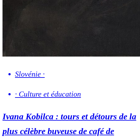
Slovénie
·
·
Culture et éducation
Ivana Kobilca : tours et détours de la
plus célèbre buveuse de café de