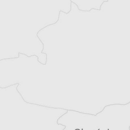
Jovana Papovic
Traducteur⋅rice
Tous nos articles de Buka