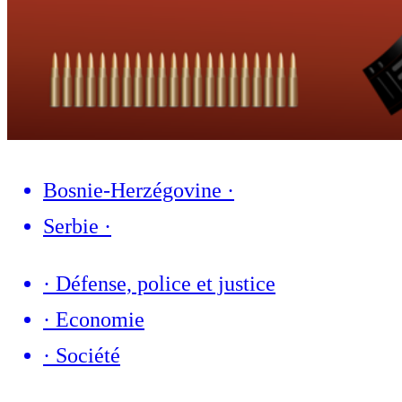
Bosnie-Herzégovine
·
Serbie
·
·
Défense, police et justice
·
Economie
·
Société