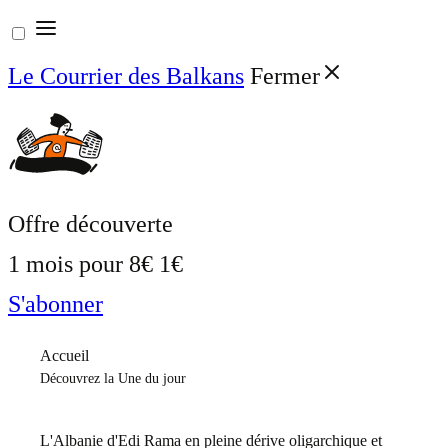
Aller
au
Le Courrier des Balkans
Fermer
contenu
Offre découverte
1 mois pour
8€
1€
S'abonner
Accueil
Découvrez la Une du jour
L'Albanie d'Edi Rama en pleine dérive oligarchique et