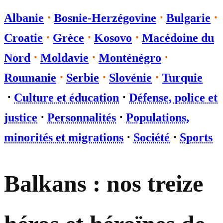
Albanie
⋅
Bosnie-Herzégovine
⋅
Bulgarie
⋅
Croatie
⋅
Grèce
⋅
Kosovo
⋅
Macédoine du
Nord
⋅
Moldavie
⋅
Monténégro
⋅
Roumanie
⋅
Serbie
⋅
Slovénie
⋅
Turquie
⋅
Culture et éducation
⋅
Défense, police et
justice
⋅
Personnalités
⋅
Populations,
minorités et migrations
⋅
Société
⋅
Sports
Balkans : nos treize