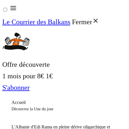
Aller
au
Le Courrier des Balkans
Fermer
contenu
Offre découverte
1 mois pour
8€
1€
S'abonner
Accueil
Découvrez la Une du jour
L'Albanie d'Edi Rama en pleine dérive oligarchique et