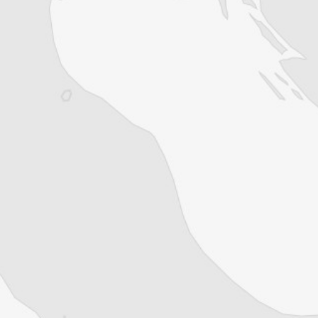
Une artiste-paysanne qui veut réinventer les
communs en Moldavie, une lanceuse
d’alerte en Roumanie, des avocats solidaires
en Grèce, une lycéenne contre le
harcèlement au Monténégro, une poétesse
rrom du Kosovo… Découvrez nos héros et
héroïnes de l’année 2024 dans les Balkans .
. .