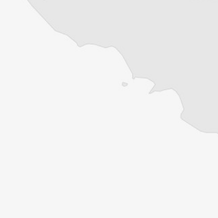
Cet article est réservé aux abonné⋅es
(Re)devenez abonné⋅e pour lire la suite
Découvrez tous les contenus du Courrier des
Balkans.
Offre découverte
1€
le premier mois puis 8€ par mois
Je m'abonne