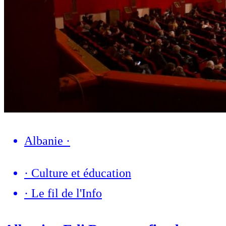
Albanie
·
·
Culture et éducation
·
Le fil de l'Info