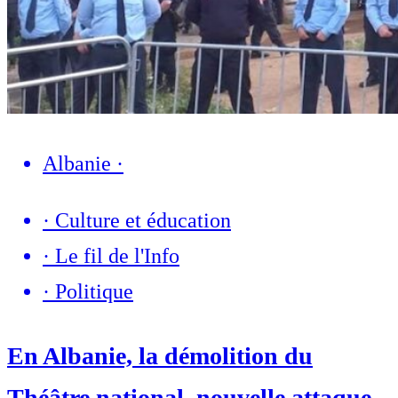
Albanie
·
·
Culture et éducation
·
Le fil de l'Info
·
Politique
En Albanie, la démolition du
Théâtre national, nouvelle attaque