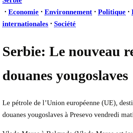
Serbie
⋅
Economie
⋅
Environnement
⋅
Politique
⋅
internationales
⋅
Société
Serbie: Le nouveau re
douanes yougoslaves
Le pétrole de l’Union européenne (UE), destiné
douanes yougoslaves à Presevo vendredi mat