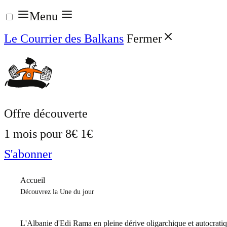
Aller
Menu
au
Le Courrier des Balkans
Fermer
contenu
Offre découverte
1 mois pour
8€
1€
S'abonner
Accueil
Découvrez la Une du jour
L'Albanie d'Edi Rama en pleine dérive oligarchique et autocrati