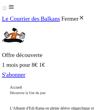
Aller
au
Le Courrier des Balkans
Fermer
contenu
Offre découverte
1 mois pour
8€
1€
S'abonner
Accueil
Découvrez la Une du jour
L'Albanie d'Edi Rama en pleine dérive oligarchique et