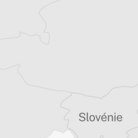
Katerina Sula
Notre correspondante à Tirana